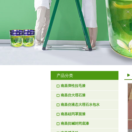
产品分类
南昌弹性拉毛漆
南昌仿大理石漆
南昌仿液态大理石水包水
南昌硅丙罩面漆
南昌抗碱封闭底漆