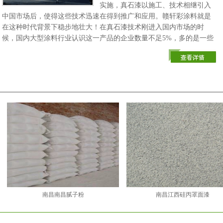
实施，真石漆以施工、技术相继引入
中国市场后，使得这些技术迅速在得到推广和应用。赣轩彩涂料就是
在这种时代背景下稳步地壮大！在真石漆技术刚进入国内市场的时
候，国内大型涂料行业认识这一产品的企业数量不足5%，多的是一些
小型规模的施工团体或个人，也因企业对工作环境的要求不高、重要
性认识不足而间接地限制了真石漆行业的发展。在这种背景下，赣轩
彩涂料清楚的认识到涂料行业目前的发展状况，使我们开拓思路，同
时引入的管理技术，才可使得赣轩彩涂料的成长。
赣轩彩涂料严格按照相关的法律法规和方针政策，坚持开拓创
新，采用科学的经营方式和管理方法，遵循市场经济规律，在涂料领
域里取得了成效，在行业内树立了良好的信誉。
南昌南昌腻子粉
南昌江西硅丙罩面漆