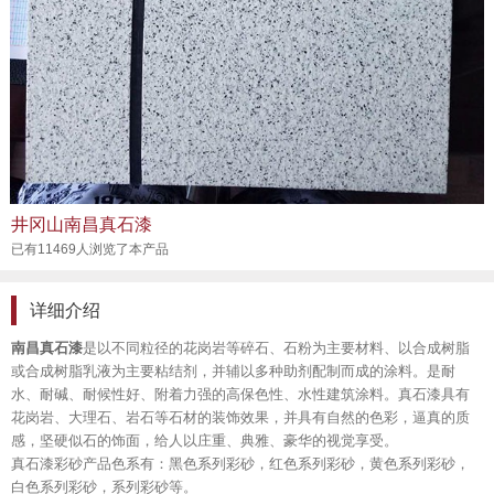
井冈山南昌真石漆
已有11469人浏览了本产品
详细介绍
南昌真石漆
是以不同粒径的花岗岩等碎石、石粉为主要材料、以合成树脂
或合成树脂乳液为主要粘结剂，并辅以多种助剂配制而成的涂料。是耐
水、耐碱、耐候性好、附着力强的高保色性、水性建筑涂料。真石漆具有
花岗岩、大理石、岩石等石材的装饰效果，并具有自然的色彩，逼真的质
感，坚硬似石的饰面，给人以庄重、典雅、豪华的视觉享受。
真石漆彩砂产品色系有：黑色系列彩砂，红色系列彩砂，黄色系列彩砂，
白色系列彩砂，系列彩砂等。