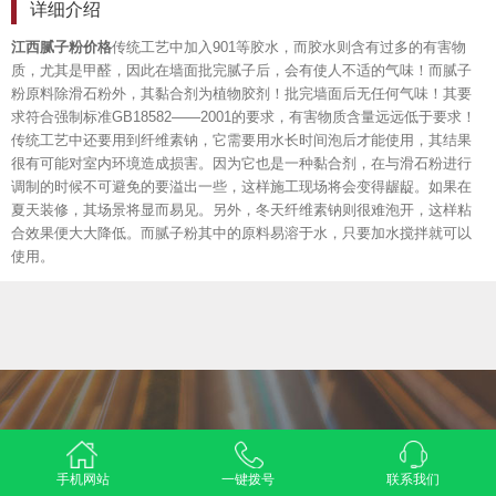
详细介绍
江西腻子粉价格
传统工艺中加入901等胶水，而胶水则含有过多的有害物
质，尤其是甲醛，因此在墙面批完腻子后，会有使人不适的气味！而腻子
粉原料除滑石粉外，其黏合剂为植物胶剂！批完墙面后无任何气味！其要
求符合强制标准GB18582——2001的要求，有害物质含量远远低于要求！
传统工艺中还要用到纤维素钠，它需要用水长时间泡后才能使用，其结果
很有可能对室内环境造成损害。因为它也是一种黏合剂，在与滑石粉进行
调制的时候不可避免的要溢出一些，这样施工现场将会变得龌龊。如果在
夏天装修，其场景将显而易见。另外，冬天纤维素钠则很难泡开，这样粘
合效果便大大降低。而腻子粉其中的原料易溶于水，只要加水搅拌就可以
使用。
手机网站
一键拨号
联系我们