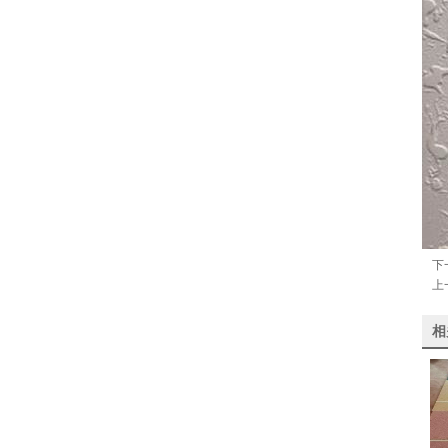
下
上
相