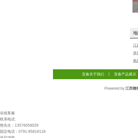
地
江
井
南
宜春关于我们
丨
宜春产品展示
Powered by
江西赣
在线客服
联系电话:
熊先生：13576058029
固定电话：0791-85818118
返回顶部