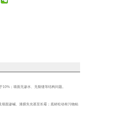
于10%；墙面无渗水、无裂缝等结构问题。
墙面渗碱、漆膜失光甚至长霉；底材松动有污物粘