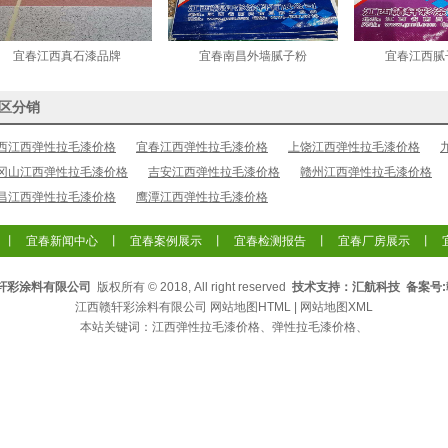
宜春江西真石漆品牌
宜春南昌外墙腻子粉
宜春江西腻
区分销
西江西弹性拉毛漆价格
宜春江西弹性拉毛漆价格
上饶江西弹性拉毛漆价格
冈山江西弹性拉毛漆价格
吉安江西弹性拉毛漆价格
赣州江西弹性拉毛漆价格
昌江西弹性拉毛漆价格
鹰潭江西弹性拉毛漆价格
丨
宜春新闻中心
丨
宜春案例展示
丨
宜春检测报告
丨
宜春厂房展示
丨
轩彩涂料有限公司
版权所有 © 2018, All right reserved
技术支持：汇航科技 备案号:
江西赣轩彩涂料有限公司
网站地图HTML
|
网站地图XML
本站关键词：
江西弹性拉毛漆价格
、
弹性拉毛漆价格
、