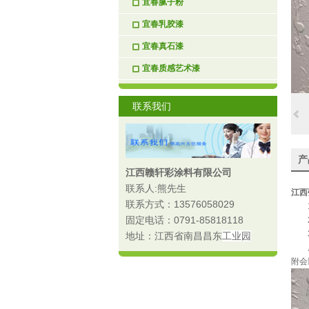
宜春腻子粉
宜春乳胶漆
宜春真石漆
宜春质感艺术漆
联系我们
产
江西赣轩彩涂料有限公司
联系人:熊先生
江西
联系方式：13576058029
1．
固定电话：0791-85818118
2．
3
地址：江西省南昌昌东
工业园
底材
附会