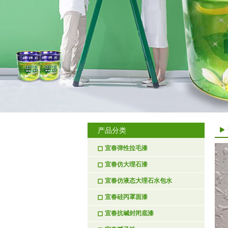
产品分类
宜春弹性拉毛漆
宜春仿大理石漆
宜春仿液态大理石水包水
宜春硅丙罩面漆
宜春抗碱封闭底漆