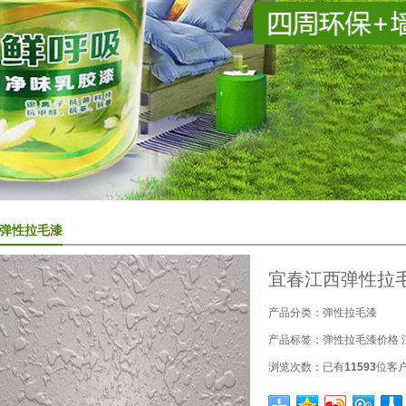
弹性拉毛漆
宜春江西弹性拉
产品分类：
弹性拉毛漆
产品标签：
弹性拉毛漆价格
浏览次数：
已有
11593
位客